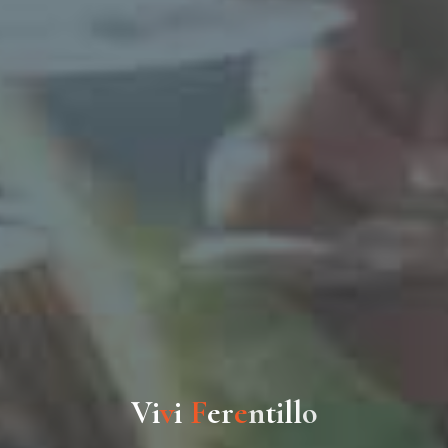
V
i
v
i
F
e
r
e
n
t
i
l
l
o