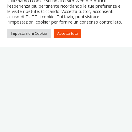
Utilizziamo i cookie sul nostro sito Web per offrirti
l'esperienza più pertinente ricordando le tue preferenze e
le visite ripetute. Cliccando “Accetta tutto”, acconsenti
all'uso di TUTTI i cookie. Tuttavia, puoi visitare
"Impostazioni cookie" per fornire un consenso controllato.
Impostazioni Cookie
Accetta tutti
itemprop="discussionURL"
Lascia un commento
degusta ferentillo
evento