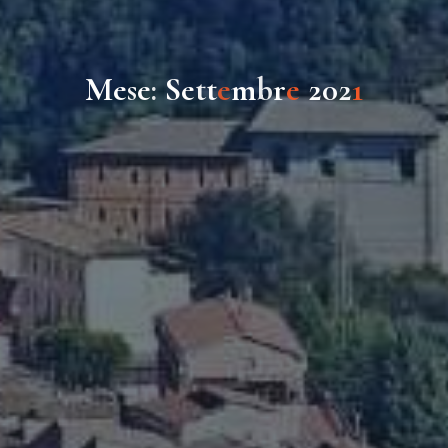
M
e
s
e
:
S
e
t
t
e
m
b
r
e
2
0
2
1